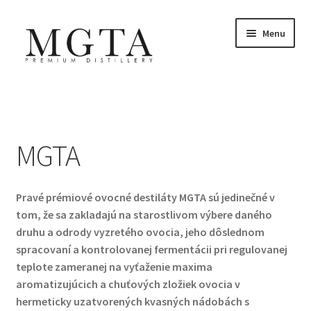
Preskočiť
Preskočiť
Menu
na
na
navigáciu
obsah
Domovská stránka
Môj účet
MGTA
Nákupný košík
Pravé prémiové ovocné destiláty MGTA sú jedinečné v
Pokladňa
tom, že sa zakladajú na starostlivom výbere daného
druhu a odrody vyzretého ovocia, jeho dôslednom
Pravidlá a zásady
spracovaní a kontrolovanej fermentácii pri regulovanej
teplote zameranej na vyťaženie maxima
Priania
aromatizujúcich a chuťových zložiek ovocia v
hermeticky uzatvorených kvasných nádobách s