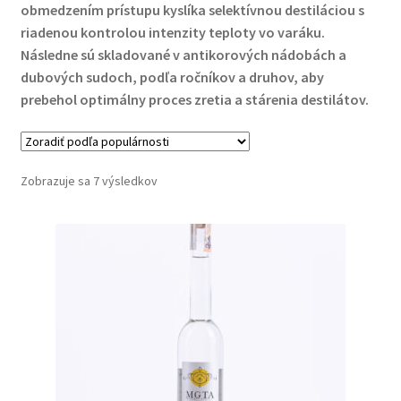
Príloha č. 1 Formulár na odstúpenie od zluvy
obmedzením prístupu kyslíka selektívnou destiláciou s
riadenou kontrolou intenzity teploty vo varáku.
Príloha č. 2: Poučenie o uplatnení práva kupujúceho na
Následne sú skladované v antikorových nádobách a
odstúpenie od kúpnej zmluvy
dubových sudoch, podľa ročníkov a druhov, aby
prebehol optimálny proces zretia a stárenia destilátov.
Blog
Degustácie
Zoradené
Zobrazuje sa 7 výsledkov
podľa
Kontakt
popularity