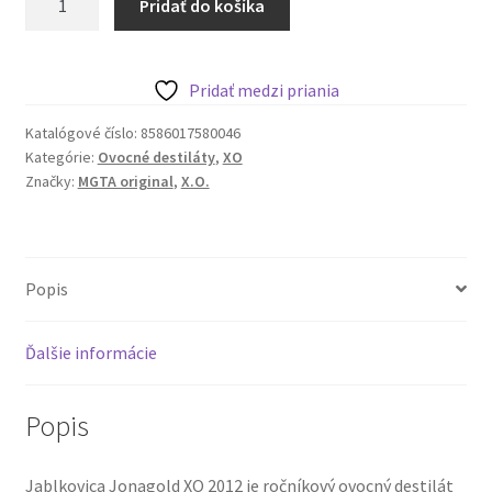
Pridať do košíka
Jablkovica
Jonagold
XO
Pridať medzi priania
2012,
200
Katalógové číslo:
8586017580046
Kategórie:
Ovocné destiláty
,
XO
ml
Značky:
MGTA original
,
X.O.
Popis
Ďalšie informácie
Popis
Jablkovica Jonagold XO 2012 je ročníkový ovocný destilát