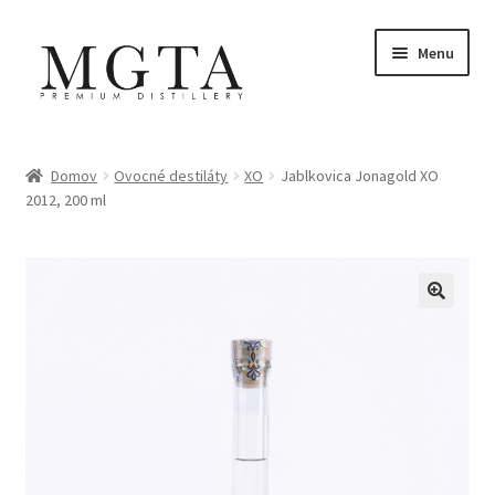
Preskočiť
Preskočiť
Menu
na
na
navigáciu
obsah
Domovská stránka
Domov
Ovocné destiláty
XO
Jablkovica Jonagold XO
2012, 200 ml
Môj účet
Nákupný košík
Pokladňa
Pravidlá a zásady
Priania