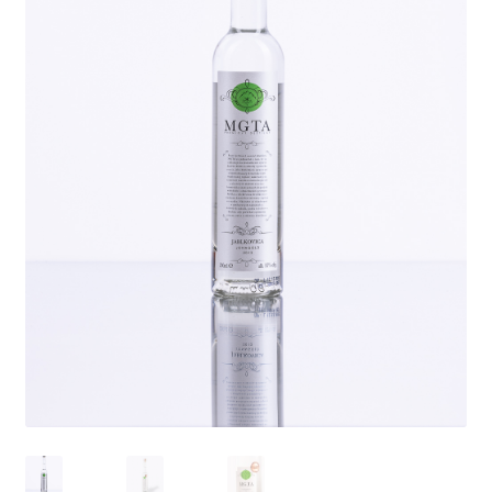
Príloha č. 1 Formulár na odstúpenie od zluvy
Príloha č. 2: Poučenie o uplatnení práva kupujúceho na
odstúpenie od kúpnej zmluvy
Blog
Degustácie
Kontakt