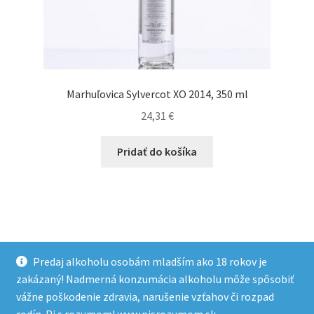
Marhuľovica Sylvercot XO 2014, 350 ml
24,31
€
Pridať do košíka
Predaj alkoholu osobám mladším ako 18 rokov je
zakázaný! Nadmerná konzumácia alkoholu môže spôsobiť
vážne poškodenie zdravia, narušenie vzťahov či rozpad
© MGTA - prémiové destiláty 2026