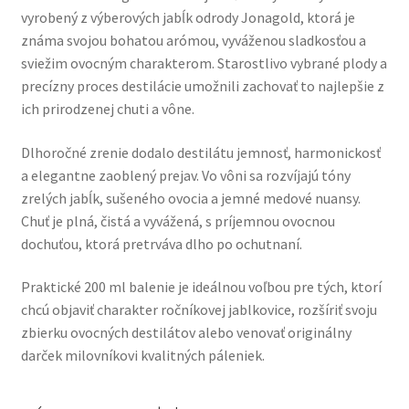
vyrobený z výberových jabĺk odrody Jonagold, ktorá je
známa svojou bohatou arómou, vyváženou sladkosťou a
sviežim ovocným charakterom. Starostlivo vybrané plody a
precízny proces destilácie umožnili zachovať to najlepšie z
ich prirodzenej chuti a vône.
Dlhoročné zrenie dodalo destilátu jemnosť, harmonickosť
a elegantne zaoblený prejav. Vo vôni sa rozvíjajú tóny
zrelých jabĺk, sušeného ovocia a jemné medové nuansy.
Chuť je plná, čistá a vyvážená, s príjemnou ovocnou
dochuťou, ktorá pretrváva dlho po ochutnaní.
Praktické 200 ml balenie je ideálnou voľbou pre tých, ktorí
chcú objaviť charakter ročníkovej jablkovice, rozšíriť svoju
zbierku ovocných destilátov alebo venovať originálny
darček milovníkovi kvalitných páleniek.