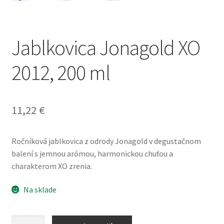
Jablkovica Jonagold XO
2012, 200 ml
11,22
€
Ročníková jablkovica z odrody Jonagold v degustačnom
balení s jemnou arómou, harmonickou chuťou a
charakterom XO zrenia.
Na sklade
množstvo