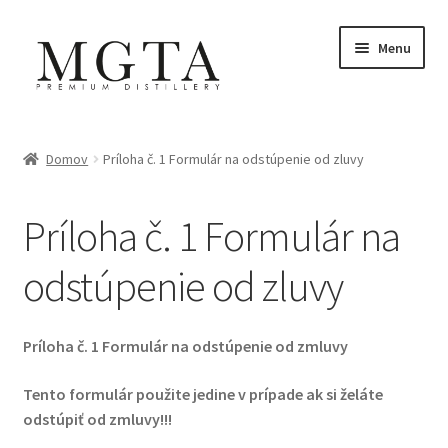
Preskočiť
Preskočiť
Menu
na
na
navigáciu
obsah
Domovská stránka
Domov
Príloha č. 1 Formulár na odstúpenie od zluvy
Môj účet
Príloha č. 1 Formulár na
Nákupný košík
odstúpenie od zluvy
Pokladňa
Pravidlá a zásady
Príloha č. 1 Formulár na odstúpenie od zmluvy
Tento formulár použite jedine v prípade ak si želáte
Priania
odstúpiť od zmluvy!!!