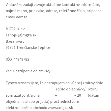
Príloha č. 1 Formulár na odstúpenie od zluvy
V hlavičke zadajte svoje aktuálne kontaktné informácie,
najmä meno, priezviko, adresa, telefónne číslo, prípadne
Príloha č. 2: Poučenie o uplatnení práva kupujúceho na
email adresa
odstúpenie od kúpnej zmluvy
MGTA, s. r. o.
Blog
eshop(@)mgta.sk
Bagarova 6
Degustácie
91851 Trenčianske Teplice
Kontakt
IČO: 44949782
Vec: Odstúpenie od zmluvy
Týmto oznamujem, že odstupujem od kúpnej zmluvy číslo
_________________________ (číslo objednávky), ktorú
som uzatvoril/a dňa _______ – ________ – 20___ (dátum
objednania alebo prijatia) prostredníctvom
elektronického obchodu v www.mgta.sk