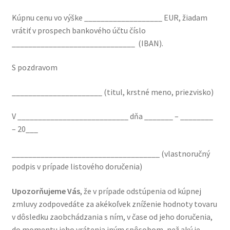
Kúpnu cenu vo výške ___________________ EUR, žiadam
vrátiť v prospech bankového účtu číslo
______________________________ (IBAN).
S pozdravom
______________________ (titul, krstné meno, priezvisko)
V ___________________________ dňa _______ – ________
– 20___
____________________________________ (vlastnoručný
podpis v prípade listového doručenia)
Upozorňujeme Vás
, že v prípade odstúpenia od kúpnej
zmluvy zodpovedáte za akékoľvek zníženie hodnoty tovaru
v dôsledku zaobchádzania s ním, v čase od jeho doručenia,
do momentu jeho vrátenia iným spôsobom, než aký je